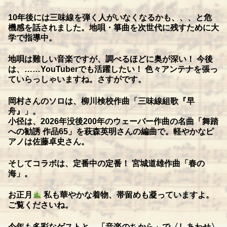
10年後には三味線を弾く人がいなくなるかも、、、と危
機感を話されました。地唄・箏曲を次世代に残すために大
学で指導中。
地唄は難しい音楽ですが、調べるほどに奥が深い！ 今後
は、……YouTuberでも活躍したい！ 色々アンテナを張っ
ていらっしゃいますね。さすがです。
岡村さんのソロは、柳川検校作曲「三味線組歌『早
舟』」。
小径は、2026年没後200年のウェーバー作曲の名曲「舞踏
への勧誘 作品65」を萩森英明さんの編曲で。軽やかなピ
アノは佐藤卓史さん。
そしてコラボは、定番中の定番！ 宮城道雄作曲「春の
海」。
お正月
私も華やかな着物、帯留めも凝っていますよ。
ご覧くださいね。
今年も多彩なゲストと、「音楽のちから」で〈しあわせ〉