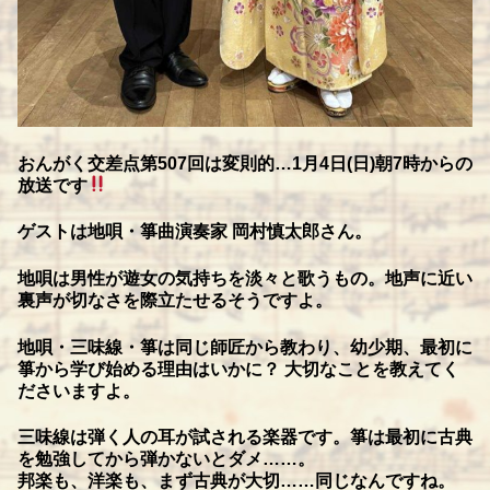
おんがく交差点第507回は変則的…1月4日(日)朝7時からの
放送です
ゲストは地唄・箏曲演奏家 岡村慎太郎さん。
地唄は男性が遊女の気持ちを淡々と歌うもの。地声に近い
裏声が切なさを際立たせるそうですよ。
地唄・三味線・箏は同じ師匠から教わり、幼少期、最初に
箏から学び始める理由はいかに？ 大切なことを教えてく
ださいますよ。
三味線は弾く人の耳が試される楽器です。箏は最初に古典
を勉強してから弾かないとダメ……。
邦楽も、洋楽も、まず古典が大切……同じなんですね。