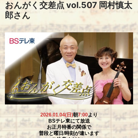
コ
おんがく交差点 vol.507 岡村慎太
ン
郎さん
テ
ン
ツ
へ
ス
キ
ッ
プ
2026.01.04(日)
朝
7:00
より
BSテレ東にて放送
お正月特番の関係で
普段と曜日/時刻が違います