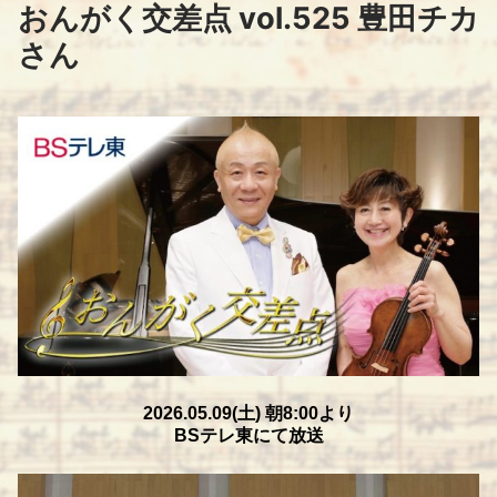
コ
おんがく交差点 vol.525 豊田チカ
ン
さん
テ
ン
ツ
へ
ス
キ
ッ
プ
2026.05.
09(土) 朝
8:00
より
BSテレ東にて放送