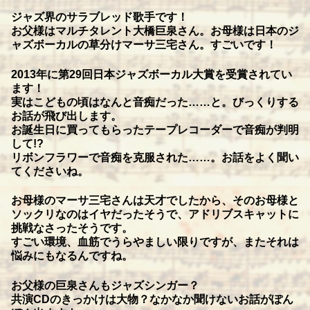
ジャズ界のサラブレッド歌手です！
お父様はマルチタレント大橋巨泉さん。お母様は日本のジ
ャズボーカルの草分けマーサ三宅さん。すごいです！
2013年に第29回日本ジャズボーカル大賞を受賞されてい
ます！
実はこどもの頃はなんと音痴だった……と。びっくりする
お話が飛び出します。
お誕生日に買ってもらったテープレコーダーで音痴が判明
して!?
リボンフラワーで音痴を克服された……。お話をよく聞い
てくださいね。
お母様のマーサ三宅さんは天才でしたから、そのお母様と
ソックリなのはイヤだったそうで、アドリブスキャットに
挑戦なさったそうです。
すごい環境、血筋でうらやましい限りですが、またそれは
悩みにもなるんですね。
お父様の巨泉さんもジャズシンガー？
共演CDのきっかけは大物？なかなか聞けないお話がぽん