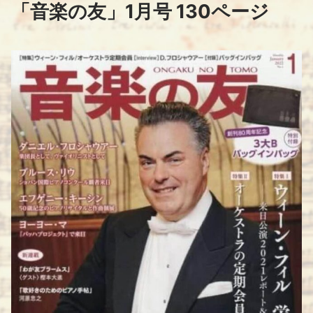
コ
「音楽の友」1月号 130ページ
ン
テ
ン
ツ
へ
ス
キ
ッ
プ